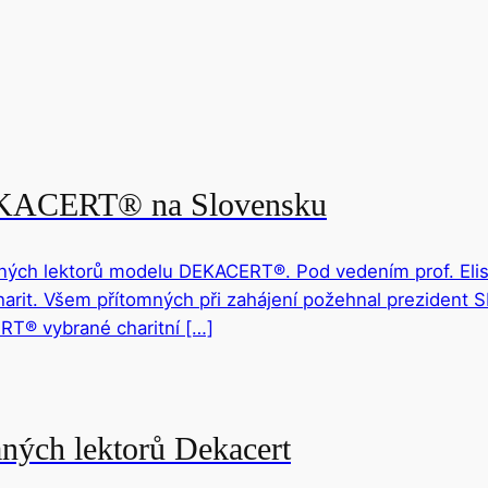
DEKACERT® na Slovensku
ných lektorů modelu DEKACERT®. Pod vedením prof. Elisa
harit. Všem přítomných při zahájení požehnal prezident 
T® vybrané charitní […]
aných lektorů Dekacert