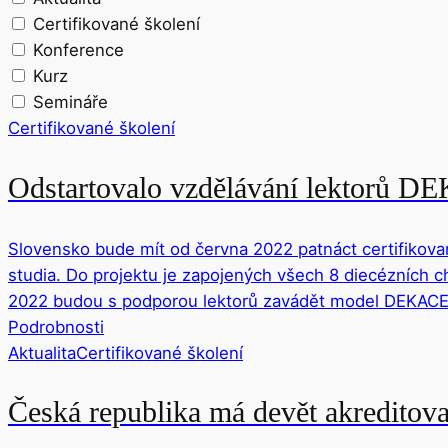
Certifikované školení
Konference
Kurz
Semináře
Certifikované školení
Odstartovalo vzdělávání lektorů 
Slovensko bude mít od června 2022 patnáct certifikova
studia. Do projektu je zapojených všech 8 diecézních c
2022 budou s podporou lektorů zavádět model DEKACER
Podrobnosti
Aktualita
Certifikované školení
Česká republika má devět akreditov