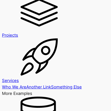
Projects
Services
Who We Are
Another Link
Something Else
More Examples