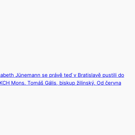
beth Jünemann se právě teď v Bratislavě pustili do
SKCH Mons. Tomáš Gális, biskup žilinský. Od června