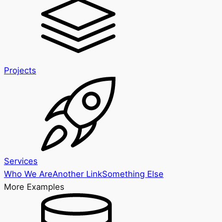
Projects
Services
Who We Are
Another Link
Something Else
More Examples