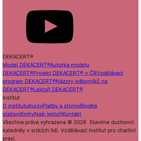
DEKACERT®
Model DEKACERT®
Autorka modelu
DEKACERT®
Projekt DEKACERT® v ČR
Vzdělávací
program DEKACERT®
Názory odborníků na
DEKACERT®
Lektoři DEKACERT®
Institut
O institutu
Kurzy
Platby a storno
Blog
Ke
stažení
Knihy
Naši lektoři
Kontakt
Všechna práva vyhrazena ©
2026
Stavíme duchovní
katedrály v srdcích lidí. Vzdělávací institut pro charitní
praxi.