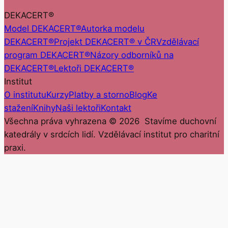
DEKACERT®
Model DEKACERT®
Autorka modelu
DEKACERT®
Projekt DEKACERT® v ČR
Vzdělávací
program DEKACERT®
Názory odborníků na
DEKACERT®
Lektoři DEKACERT®
Institut
O institutu
Kurzy
Platby a storno
Blog
Ke
stažení
Knihy
Naši lektoři
Kontakt
Všechna práva vyhrazena ©
2026
Stavíme duchovní
katedrály v srdcích lidí. Vzdělávací institut pro charitní
praxi.