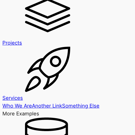
Projects
Services
Who We Are
Another Link
Something Else
More Examples