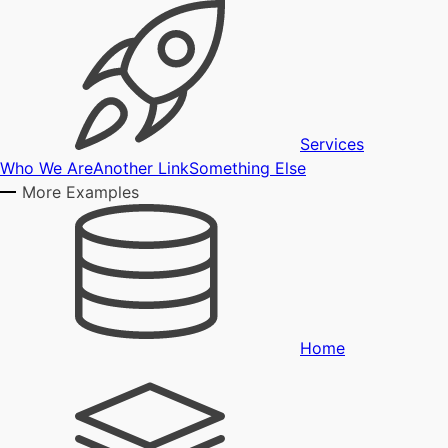
Services
Who We Are
Another Link
Something Else
More Examples
Home