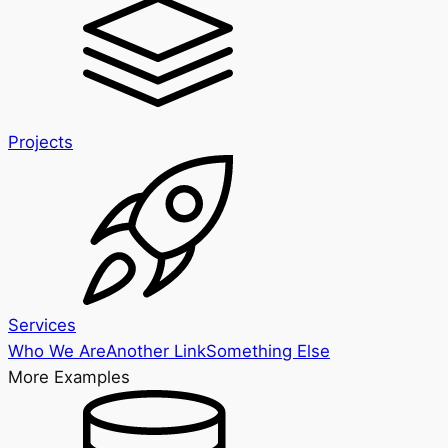
Projects
Services
Who We Are
Another Link
Something Else
More Examples