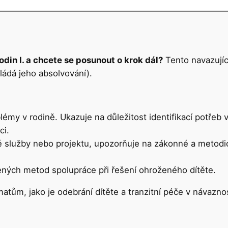
din I. a chcete se posunout o krok dál?
Tento navazující
ládá jeho absolvování).
émy v rodině. Ukazuje na důležitost identifikací potřeb v
ci.
né služby nebo projektu, upozorňuje na zákonné a metodic
ených metod spolupráce při řešení ohroženého dítěte.
tům, jako je odebrání dítěte a tranzitní péče v návazn