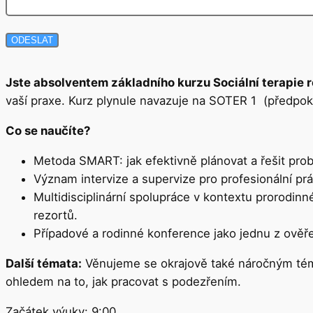
ODESLAT
Jste absolventem základního kurzu Sociální terapie ro
vaší praxe. Kurz plynule navazuje na SOTER 1 (předpok
Co se naučíte?
Metoda SMART: jak efektivně plánovat a řešit probl
Význam intervize a supervize pro profesionální prá
Multidisciplinární spolupráce v kontextu prorodin
rezortů.
Případové a rodinné konference jako jednu z ověř
Další témata:
Věnujeme se okrajově také náročným téma
ohledem na to, jak pracovat s podezřením.
Začátek výuky: 9:00