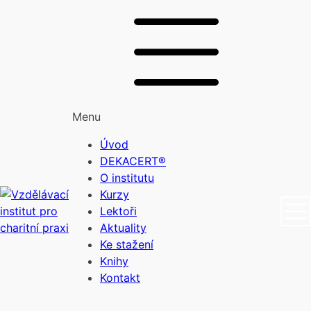
Menu
Úvod
DEKACERT®
O institutu
Kurzy
Lektoři
Aktuality
Ke stažení
Knihy
Kontakt