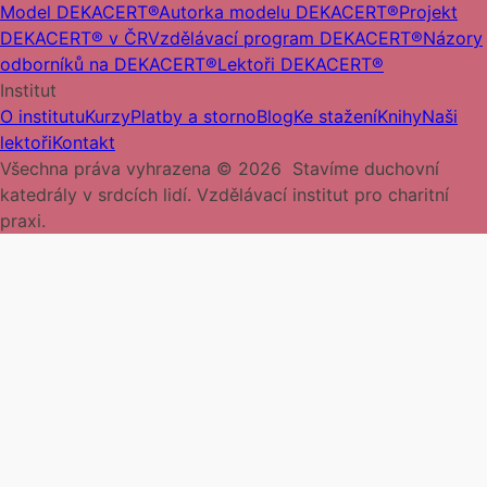
Model DEKACERT®
Autorka modelu DEKACERT®
Projekt
DEKACERT® v ČR
Vzdělávací program DEKACERT®
Názory
odborníků na DEKACERT®
Lektoři DEKACERT®
Institut
O institutu
Kurzy
Platby a storno
Blog
Ke stažení
Knihy
Naši
lektoři
Kontakt
Všechna práva vyhrazena ©
2026
Stavíme duchovní
katedrály v srdcích lidí. Vzdělávací institut pro charitní
praxi.