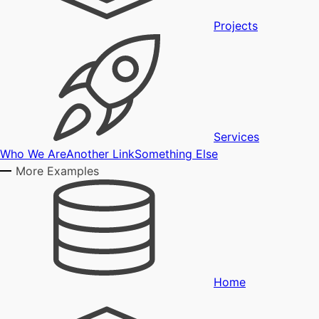
Projects
Services
Who We Are
Another Link
Something Else
More Examples
Home