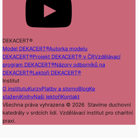
DEKACERT®
Model DEKACERT®
Autorka modelu
DEKACERT®
Projekt DEKACERT® v ČR
Vzdělávací
program DEKACERT®
Názory odborníků na
DEKACERT®
Lektoři DEKACERT®
Institut
O institutu
Kurzy
Platby a storno
Blog
Ke
stažení
Knihy
Naši lektoři
Kontakt
Všechna práva vyhrazena ©
2026
Stavíme duchovní
katedrály v srdcích lidí. Vzdělávací institut pro charitní
praxi.