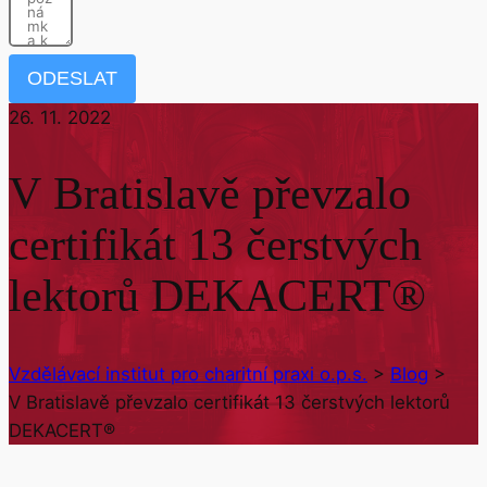
ODESLAT
26. 11. 2022
V Bratislavě převzalo
certifikát 13 čerstvých
lektorů DEKACERT®
Vzdělávací institut pro charitní praxi o.p.s.
>
Blog
>
V Bratislavě převzalo certifikát 13 čerstvých lektorů
DEKACERT®