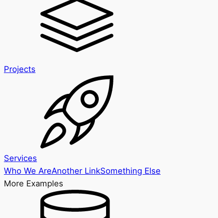
Projects
Services
Who We Are
Another Link
Something Else
More Examples