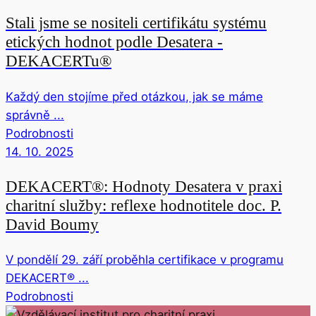
Stali jsme se nositeli certifikátu systému
etických hodnot podle Desatera -
DEKACERTu®
Každý den stojíme před otázkou, jak se máme
správně ...
Podrobnosti
14. 10. 2025
DEKACERT®: Hodnoty Desatera v praxi
charitní služby: reflexe hodnotitele doc. P.
David Boumy
V pondělí 29. září proběhla certifikace v programu
DEKACERT® ...
Podrobnosti