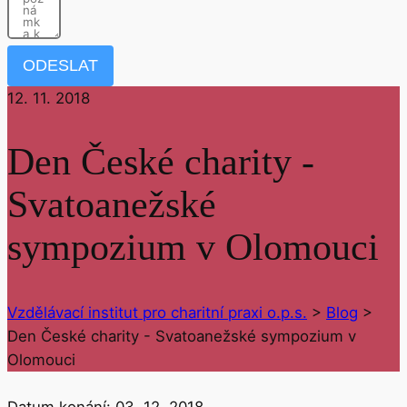
ODESLAT
12. 11. 2018
Den České charity -
Svatoanežské
sympozium v Olomouci
Vzdělávací institut pro charitní praxi o.p.s.
>
Blog
>
Den České charity - Svatoanežské sympozium v
Olomouci
Datum konání:
03. 12. 2018