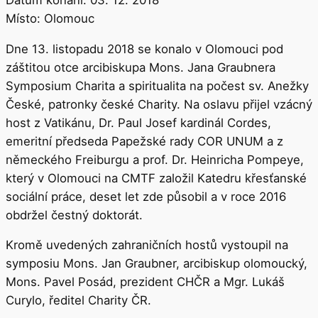
Místo:
Olomouc
Dne 13. listopadu 2018 se konalo v Olomouci pod
záštitou otce arcibiskupa Mons. Jana Graubnera
Symposium Charita a spiritualita na počest sv. Anežky
České, patronky české Charity. Na oslavu přijel vzácný
host z Vatikánu, Dr. Paul Josef kardinál Cordes,
emeritní předseda Papežské rady COR UNUM a z
německého Freiburgu a prof. Dr. Heinricha Pompeye,
který v Olomouci na CMTF založil Katedru křesťanské
sociální práce, deset let zde působil a v roce 2016
obdržel čestný doktorát.
Kromě uvedených zahraničních hostů vystoupil na
symposiu Mons. Jan Graubner, arcibiskup olomoucký,
Mons. Pavel Posád, prezident CHČR a Mgr. Lukáš
Curylo, ředitel Charity ČR.