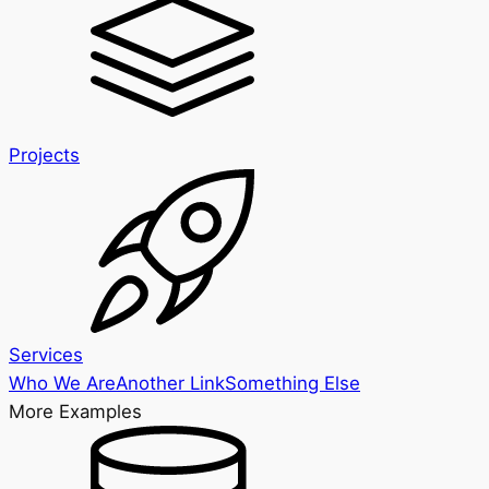
Projects
Services
Who We Are
Another Link
Something Else
More Examples