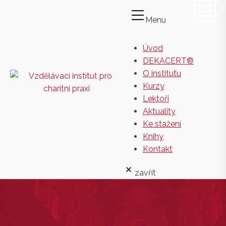
Menu
Úvod
DEKACERT®
O institutu
Kurzy
Lektoři
Aktuality
Ke stažení
Knihy
Kontakt
zavřít