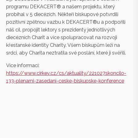
programu DEKACERT® a našem projektu, který
probíhal v 5 diecézích. Někteří biskupové potvrdili
pozitivní zpětnou vazbu k DEKACERT®u a podpořili
náš cíl, propojit lektory s prezidenty jednotlivých
diecézních Charit a více spolupracovat na rozvoji
křesťanské identity Charity. Všem biskupům leží na
srdci, aby Charita neztratila své poslání, které jí svěřili.
Více informací:
https://www.cirkev.cz/cs/aktuality/221027skoncilo-
133-plenarni-zasedani-ceske-biskupske-konference