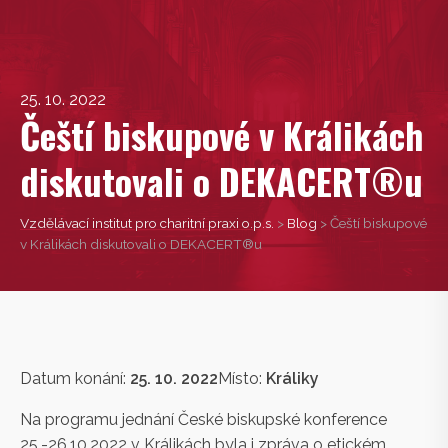
25. 10. 2022
Čeští biskupové v Králikách
diskutovali o DEKACERT®u
Vzdělávací institut pro charitní praxi o.p.s.
>
Blog
>
Čeští biskupové
v Králikách diskutovali o DEKACERT®u
Datum konání:
25. 10. 2022
Místo:
Králiky
Na programu jednání České biskupské konference
25.-26.10.2022 v Králikách byla i zpráva o etickém